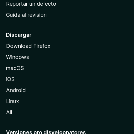
c
Reportar un defecto
n
i
e
Guida al revision
p
s
a
l
Discargar
d
Download Firefox
e
Windows
M
o
macOS
z
iOS
i
l
Android
l
Linux
a
All
Versiones pro disveloppatores