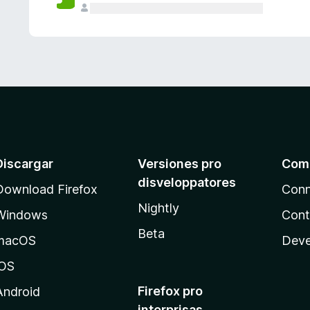
e
s
Discargar
Versiones pro
Com
disveloppatores
Download Firefox
Conn
Nightly
Windows
Cont
Beta
macOS
Deve
iOS
Firefox pro
Android
interprisas