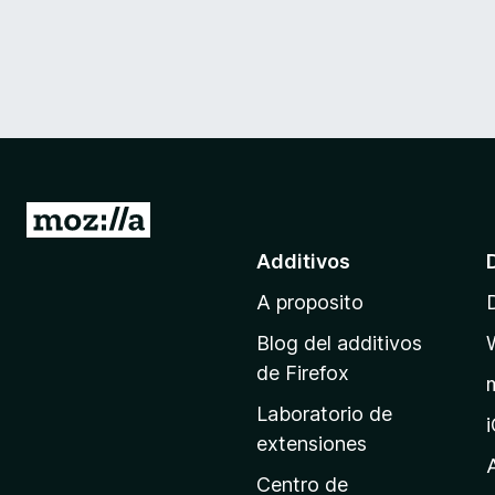
I
r
Additivos
a
A proposito
l
p
Blog del additivos
a
de Firefox
g
Laboratorio de
i
extensiones
n
a
Centro de