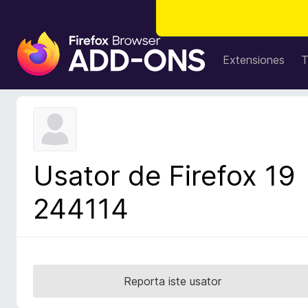
A
d
Extensiones
T
d
i
t
i
v
o
Usator de Firefox 19
s
d
244114
e
l
n
a
v
Reporta iste usator
i
g