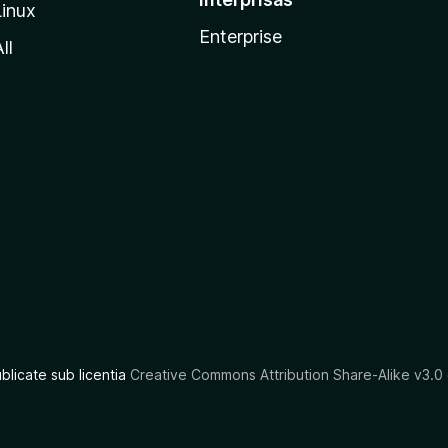
Linux
Enterprise
ll
ublicate sub licentia
Creative Commons Attribution Share-Alike v3.0