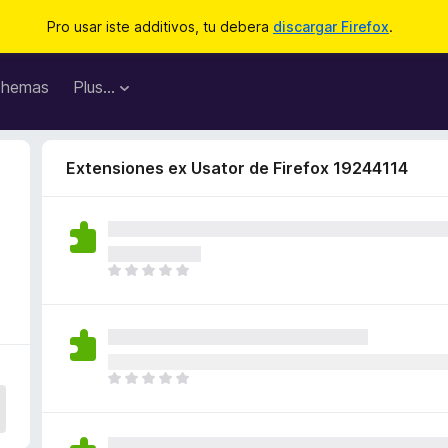
Pro usar iste additivos, tu debera
discargar Firefox
.
hemas
Plus…
Extensiones ex Usator de Firefox 19244114
I
l
h
a
n
o
I
n
l
h
h
a
a