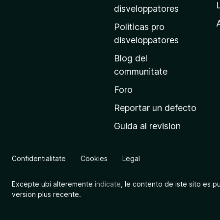
p
disveloppatores
r
A
Politicas pro
i
disveloppatores
n
Blog del
c
communitate
i
p
Foro
a
Reportar un defecto
l
Guida al revision
d
e
M
Confidentialitate
Cookies
Legal
o
z
Excepte ubi alteremente
indicate
, le contento de iste sito es p
i
version plus recente.
l