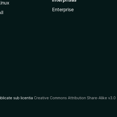
Linux
Enterprise
ll
ublicate sub licentia
Creative Commons Attribution Share-Alike v3.0