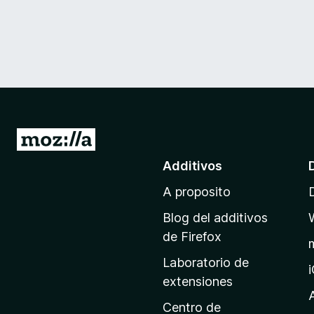
I
r
Additivos
a
A proposito
l
p
Blog del additivos
a
de Firefox
g
Laboratorio de
i
extensiones
n
a
Centro de