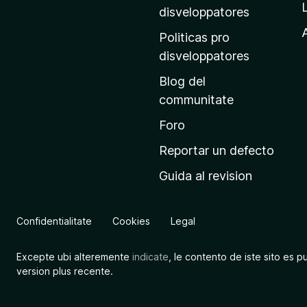
p
disveloppatores
r
A
Politicas pro
i
disveloppatores
n
Blog del
c
communitate
i
p
Foro
a
Reportar un defecto
l
Guida al revision
d
e
M
Confidentialitate
Cookies
Legal
o
z
Excepte ubi alteremente
indicate
, le contento de iste sito es p
i
version plus recente.
l