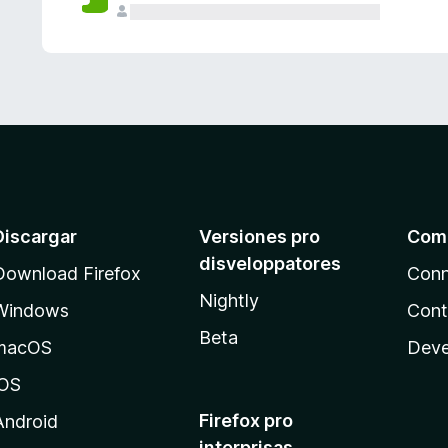
e
s
Discargar
Versiones pro
Com
disveloppatores
Download Firefox
Conn
Nightly
Windows
Cont
Beta
macOS
Deve
iOS
Firefox pro
Android
interprisas