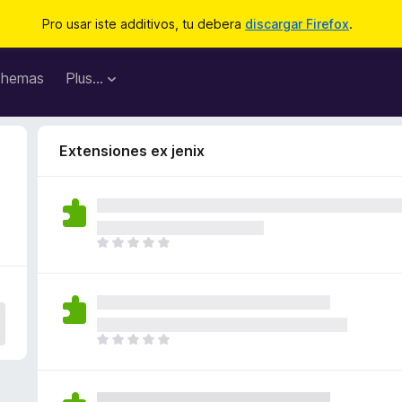
Pro usar iste additivos, tu debera
discargar Firefox
.
hemas
Plus…
Extensiones ex jenix
I
l
h
a
n
o
I
n
l
h
h
a
a