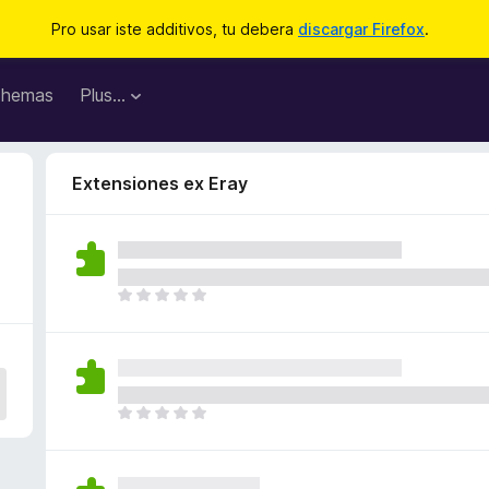
Pro usar iste additivos, tu debera
discargar Firefox
.
hemas
Plus…
Extensiones ex Eray
I
l
h
a
n
o
I
n
l
h
h
a
a