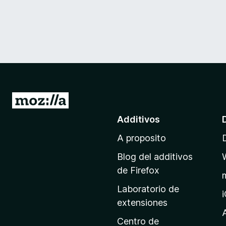
I
r
Additivos
a
A proposito
l
p
Blog del additivos
a
de Firefox
g
Laboratorio de
i
extensiones
n
a
Centro de