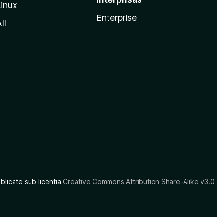
Linux
Enterprise
ll
ublicate sub licentia
Creative Commons Attribution Share-Alike v3.0