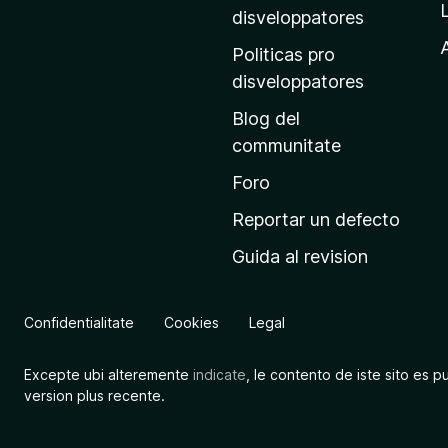
p
disveloppatores
r
A
Politicas pro
i
disveloppatores
n
Blog del
c
communitate
i
p
Foro
a
Reportar un defecto
l
Guida al revision
d
e
M
Confidentialitate
Cookies
Legal
o
z
Excepte ubi alteremente
indicate
, le contento de iste sito es p
i
version plus recente.
l