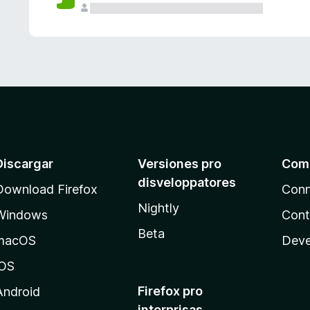
e
s
Discargar
Versiones pro
Com
disveloppatores
Download Firefox
Conn
Nightly
Windows
Cont
Beta
macOS
Deve
iOS
Firefox pro
Android
interprisas