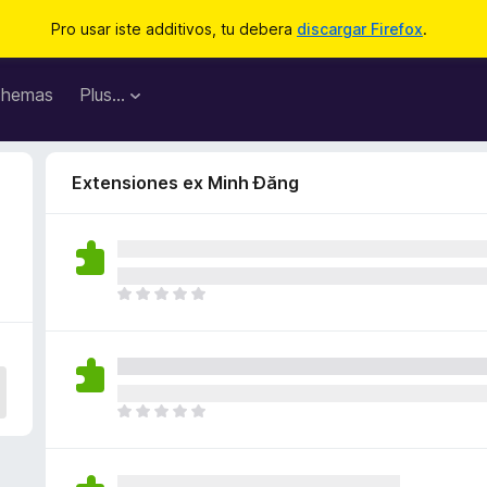
Pro usar iste additivos, tu debera
discargar Firefox
.
hemas
Plus…
Extensiones ex Minh Đăng
I
l
h
a
n
o
I
n
l
h
h
a
a