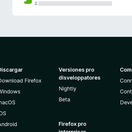
e
s
Discargar
Versiones pro
Com
disveloppatores
Download Firefox
Conn
Nightly
Windows
Cont
Beta
macOS
Deve
iOS
Firefox pro
Android
interprisas