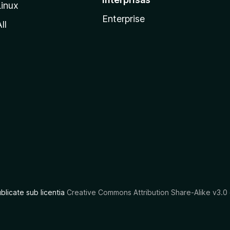
Linux
Enterprise
ll
ublicate sub licentia
Creative Commons Attribution Share-Alike v3.0