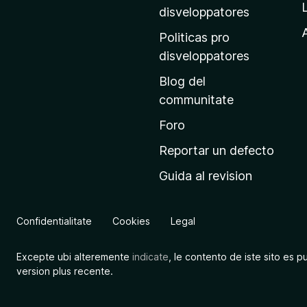
p
disveloppatores
r
A
Politicas pro
i
disveloppatores
n
Blog del
c
communitate
i
p
Foro
a
Reportar un defecto
l
Guida al revision
d
e
M
Confidentialitate
Cookies
Legal
o
z
Excepte ubi alteremente
indicate
, le contento de iste sito es p
i
version plus recente.
l