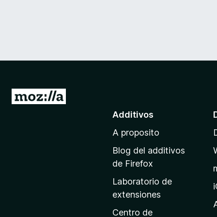
I
r
Additivos
a
A proposito
l
p
Blog del additivos
a
de Firefox
g
Laboratorio de
i
extensiones
n
a
Centro de