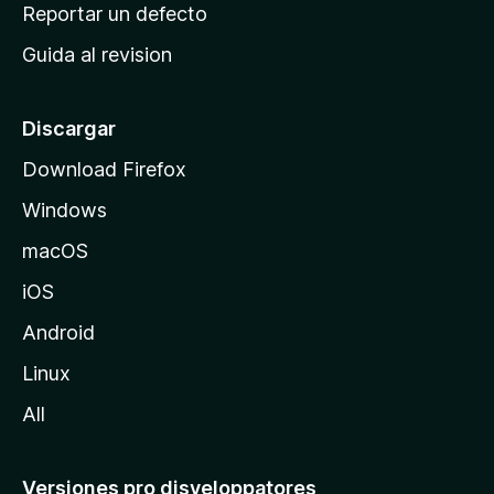
c
Reportar un defecto
n
i
e
Guida al revision
p
s
a
l
Discargar
d
Download Firefox
e
Windows
M
o
macOS
z
iOS
i
l
Android
l
Linux
a
All
Versiones pro disveloppatores