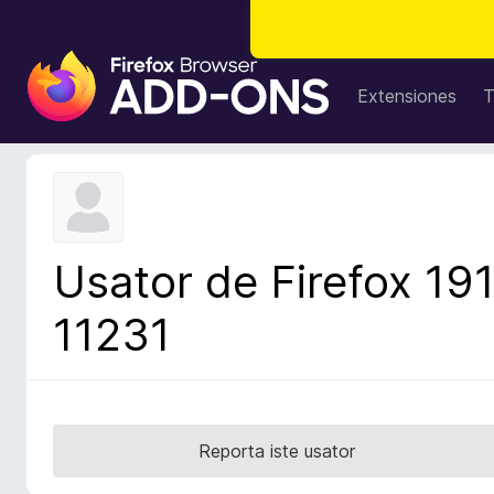
A
d
Extensiones
T
d
i
t
i
v
o
Usator de Firefox 19
s
d
11231
e
l
n
a
v
Reporta iste usator
i
g