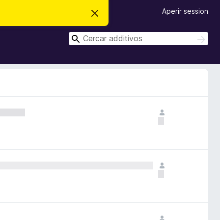
Aperir session
D
i
m
C
i
C
t
e
e
t
r
r
e
c
i
c
a
s
r
a
t
e
r
n
o
t
a