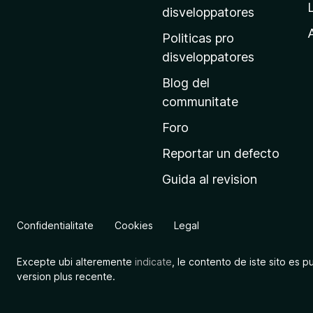
p
disveloppatores
r
A
Politicas pro
i
disveloppatores
n
Blog del
c
communitate
i
p
Foro
a
Reportar un defecto
l
Guida al revision
d
e
M
Confidentialitate
Cookies
Legal
o
z
Excepte ubi alteremente
indicate
, le contento de iste sito es p
i
version plus recente.
l