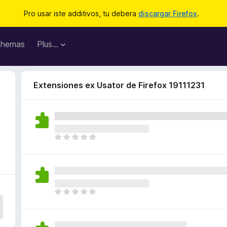
Pro usar iste additivos, tu debera
discargar Firefox
.
hemas
Plus…
Extensiones ex Usator de Firefox 19111231
1
I
l
h
a
n
o
I
n
l
h
h
a
a