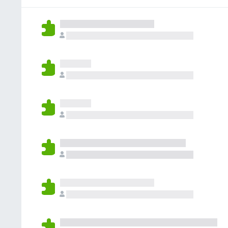
e
n
o
e
a
v
c
n
s
t
a
o
h
i
l
r
a
o
u
a
a
n
t
e
n
e
a
v
c
s
t
a
o
i
l
r
o
u
a
n
t
e
e
a
v
s
t
a
i
l
o
u
n
t
e
a
s
t
i
o
n