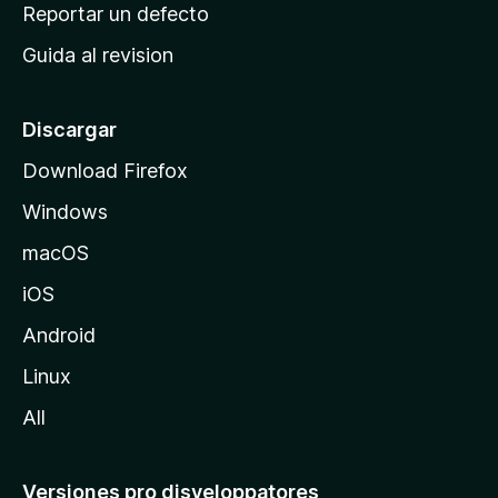
c
Reportar un defecto
n
i
e
Guida al revision
p
s
a
l
Discargar
d
Download Firefox
e
Windows
M
o
macOS
z
iOS
i
l
Android
l
Linux
a
All
Versiones pro disveloppatores