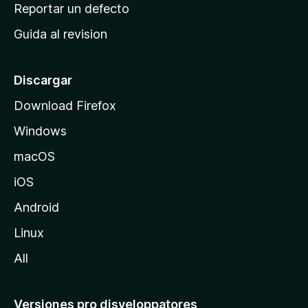
c
Reportar un defecto
n
i
e
Guida al revision
p
s
a
l
Discargar
d
Download Firefox
e
Windows
M
o
macOS
z
iOS
i
l
Android
l
Linux
a
All
Versiones pro disveloppatores