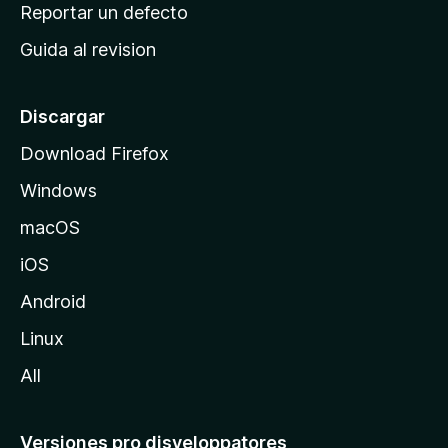
c
Reportar un defecto
n
i
e
Guida al revision
p
s
a
l
Discargar
d
Download Firefox
e
Windows
M
o
macOS
z
iOS
i
l
Android
l
Linux
a
All
Versiones pro disveloppatores