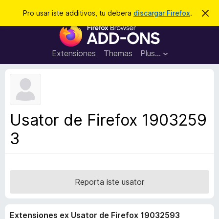
C
Aperir session
Pro usar iste additivos, tu debera
discargar Firefox
.
D
i
e
A
m
r
i
d
t
c
d
t
Extensiones
Themas
Plus…
a
e
i
i
r
t
s
t
i
e
v
n
o
o
Usator de Firefox 1903259
t
s
a
3
d
e
l
n
a
Reporta iste usator
v
i
Extensiones ex Usator de Firefox 19032593
g