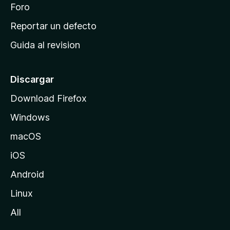
n
Foro
i
o
c
Reportar un defecto
n
i
e
Guida al revision
p
s
a
l
Discargar
d
Download Firefox
e
Windows
M
o
macOS
z
iOS
i
l
Android
l
Linux
a
All