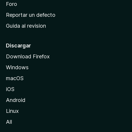
n
Foro
i
o
c
Reportar un defecto
n
i
e
Guida al revision
p
s
a
l
Discargar
d
Download Firefox
e
Windows
M
o
macOS
z
iOS
i
l
Android
l
Linux
a
All