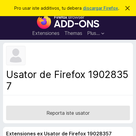
C
Aperir session
Pro usar iste additivos, tu debera
discargar Firefox
.
D
i
e
A
m
r
i
d
t
c
d
t
Extensiones
Themas
Plus…
a
e
i
i
r
t
s
t
i
e
v
n
o
o
Usator de Firefox 1902835
t
s
a
7
d
e
l
n
a
Reporta iste usator
v
i
Extensiones ex Usator de Firefox 19028357
g