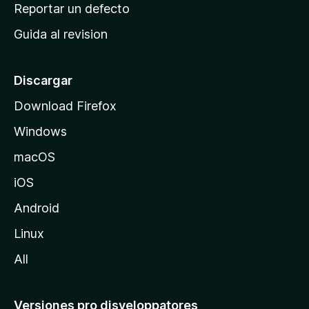
c
Reportar un defecto
n
i
e
Guida al revision
p
s
a
l
Discargar
d
Download Firefox
e
Windows
M
o
macOS
z
iOS
i
l
Android
l
Linux
a
All
Versiones pro disveloppatores