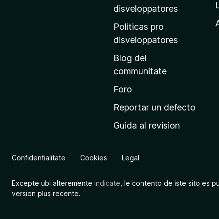
p
disveloppatores
r
A
Politicas pro
i
disveloppatores
n
Blog del
c
communitate
i
p
Foro
a
Reportar un defecto
l
Guida al revision
d
e
M
Confidentialitate
Cookies
Legal
o
z
Excepte ubi alteremente
indicate
, le contento de iste sito es p
i
version plus recente.
l