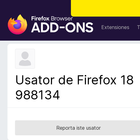
A
d
Extensiones
T
d
i
t
i
v
o
Usator de Firefox 18
s
d
988134
e
l
n
a
v
Reporta iste usator
i
g