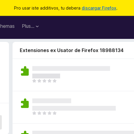
Pro usar iste additivos, tu debera
discargar Firefox
.
hemas
Plus…
Extensiones ex Usator de Firefox 18988134
I
l
h
a
n
o
I
n
l
h
h
a
a