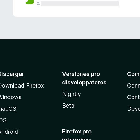
e
s
Discargar
Versiones pro
Com
disveloppatores
Download Firefox
Conn
Nightly
Windows
Cont
Beta
macOS
Deve
iOS
Firefox pro
Android
interprisas