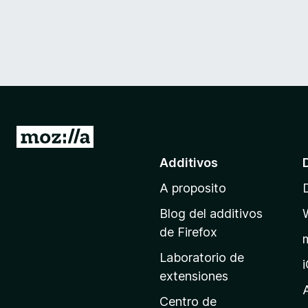
I
r
Additivos
a
A proposito
l
p
Blog del additivos
a
de Firefox
g
Laboratorio de
i
extensiones
n
a
Centro de