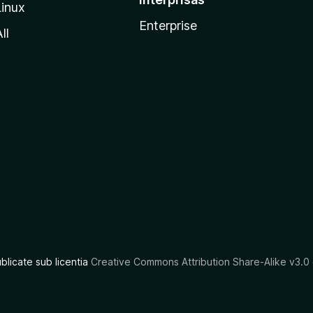
Linux
Enterprise
ll
ublicate sub licentia
Creative Commons Attribution Share-Alike v3.0