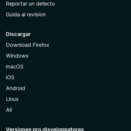
c
Reportar un defecto
n
i
e
Guida al revision
p
s
a
l
Discargar
d
Download Firefox
e
Windows
M
o
macOS
z
iOS
i
l
Android
l
Linux
a
All
Versiones pro disveloppatores