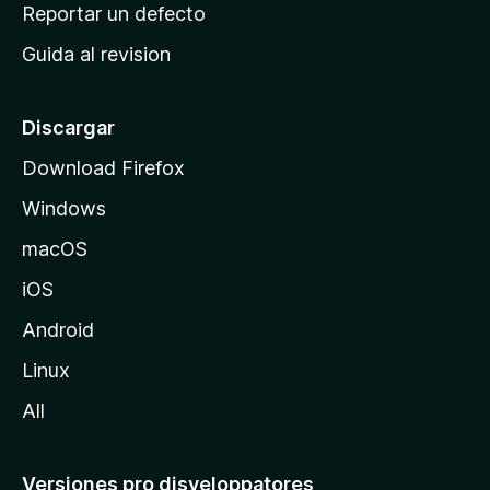
c
Reportar un defecto
n
i
e
Guida al revision
p
s
a
l
Discargar
d
Download Firefox
e
Windows
M
o
macOS
z
iOS
i
l
Android
l
Linux
a
All
Versiones pro disveloppatores