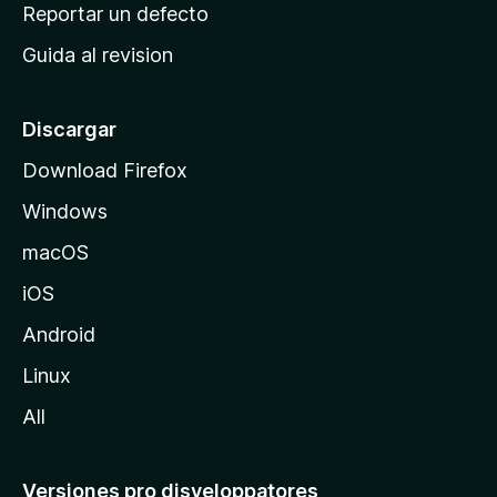
c
Reportar un defecto
n
i
e
Guida al revision
p
s
a
l
Discargar
d
Download Firefox
e
Windows
M
o
macOS
z
iOS
i
l
Android
l
Linux
a
All
Versiones pro disveloppatores