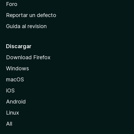
n
Foro
i
o
c
Reportar un defecto
n
i
e
Guida al revision
p
s
a
l
Discargar
d
Download Firefox
e
Windows
M
o
macOS
z
iOS
i
l
Android
l
Linux
a
All