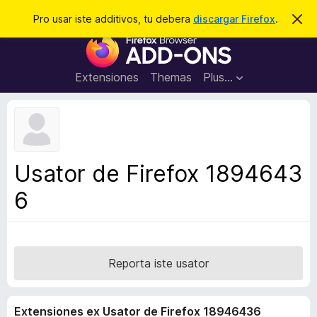
C
Aperir session
Pro usar iste additivos, tu debera
discargar Firefox
.
D
i
e
A
m
r
i
d
t
c
d
t
Extensiones
Themas
Plus…
a
e
i
i
r
t
s
t
i
e
v
n
o
o
Usator de Firefox 1894643
t
s
a
6
d
e
l
n
a
Reporta iste usator
v
i
Extensiones ex Usator de Firefox 18946436
g