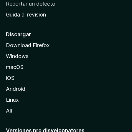
c
Reportar un defecto
n
i
e
Guida al revision
p
s
a
l
Discargar
d
Download Firefox
e
Windows
M
o
macOS
z
iOS
i
l
Android
l
Linux
a
All
Versiones pro disveloppatores