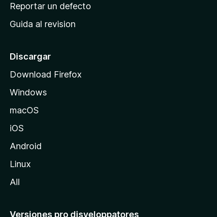
c
Reportar un defecto
n
i
e
Guida al revision
p
s
a
l
Discargar
d
Download Firefox
e
Windows
M
o
macOS
z
iOS
i
l
Android
l
Linux
a
All
Versiones pro disveloppatores