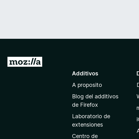
I
r
Additivos
a
A proposito
l
p
Blog del additivos
a
de Firefox
g
Laboratorio de
i
extensiones
n
a
Centro de