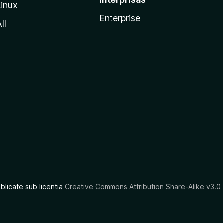
Linux
Enterprise
ll
ublicate sub licentia
Creative Commons Attribution Share-Alike v3.0