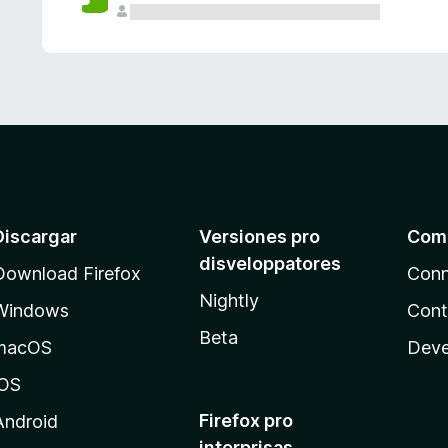
e
s
Discargar
Versiones pro
Com
disveloppatores
Download Firefox
Conn
Nightly
Windows
Cont
Beta
macOS
Deve
iOS
Firefox pro
Android
interprisas