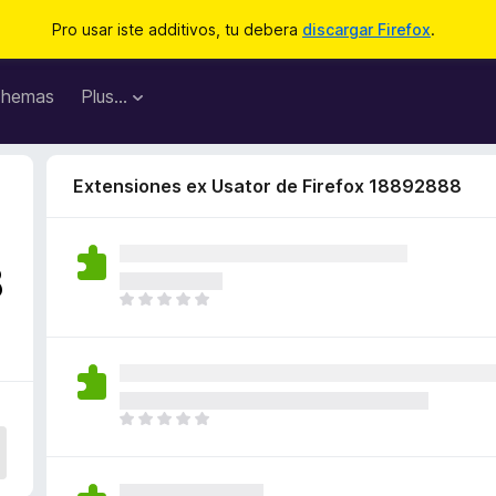
Pro usar iste additivos, tu debera
discargar Firefox
.
hemas
Plus…
Extensiones ex Usator de Firefox 18892888
8
I
l
h
a
n
o
I
n
l
h
h
a
a