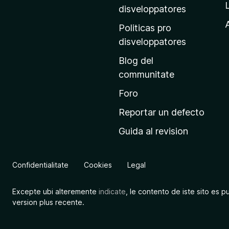
p
disveloppatores
r
A
Politicas pro
i
disveloppatores
n
Blog del
c
communitate
i
p
Foro
a
Reportar un defecto
l
Guida al revision
d
e
M
Confidentialitate
Cookies
Legal
o
z
Excepte ubi alteremente
indicate
, le contento de iste sito es p
i
version plus recente.
l