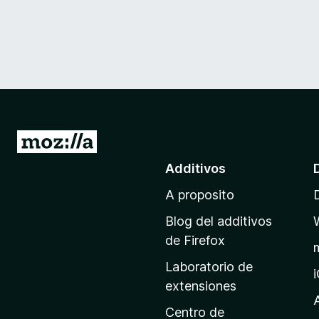
I
r
Additivos
a
A proposito
l
p
Blog del additivos
a
de Firefox
g
Laboratorio de
i
extensiones
n
a
Centro de