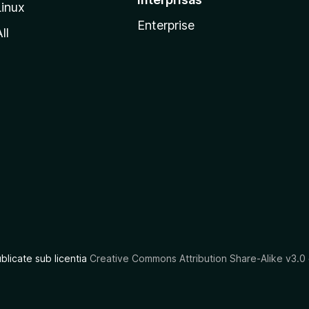
Linux
Enterprise
ll
ublicate sub licentia
Creative Commons Attribution Share-Alike v3.0