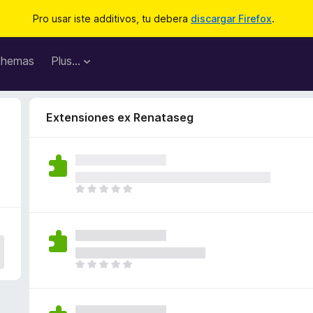
Pro usar iste additivos, tu debera
discargar Firefox
.
hemas
Plus…
Extensiones ex Renataseg
I
l
h
a
n
o
I
n
l
h
h
a
a