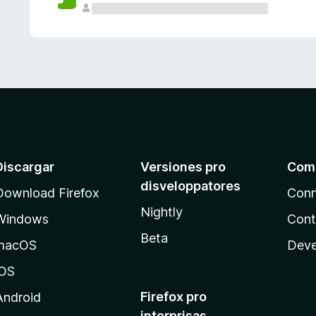
e
s
Discargar
Versiones pro
Com
disveloppatores
Download Firefox
Conn
Nightly
Windows
Cont
Beta
macOS
Deve
iOS
Firefox pro
Android
interprisas