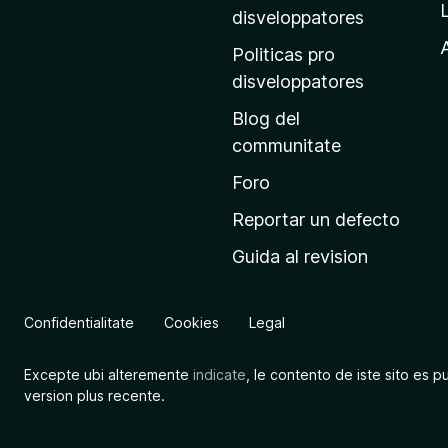
p
disveloppatores
r
A
Politicas pro
i
disveloppatores
n
Blog del
c
communitate
i
p
Foro
a
Reportar un defecto
l
Guida al revision
d
e
M
Confidentialitate
Cookies
Legal
o
z
Excepte ubi alteremente
indicate
, le contento de iste sito es p
i
version plus recente.
l