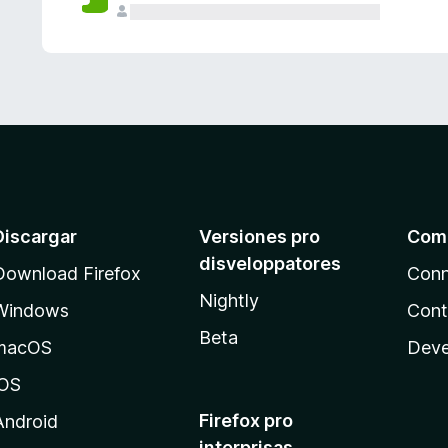
e
s
Discargar
Versiones pro
Com
disveloppatores
Download Firefox
Conn
Nightly
Windows
Cont
Beta
macOS
Deve
iOS
Firefox pro
Android
interprisas