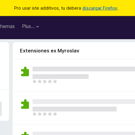
Pro usar iste additivos, tu debera
discargar Firefox
.
hemas
Plus…
Extensiones ex Myroslav
I
l
h
a
n
o
I
n
l
h
h
a
a