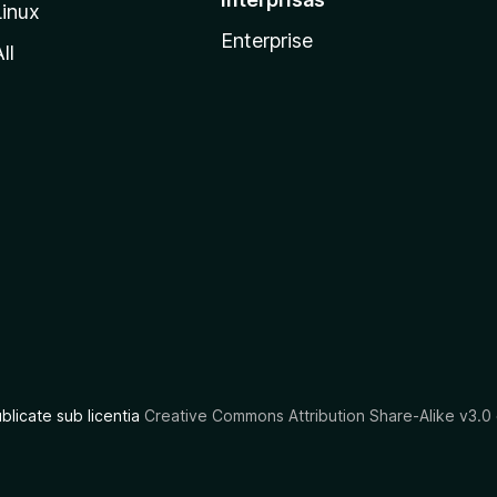
Linux
Enterprise
ll
ublicate sub licentia
Creative Commons Attribution Share-Alike v3.0