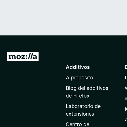
I
r
Additivos
a
A proposito
l
p
Blog del additivos
a
de Firefox
g
Laboratorio de
i
extensiones
n
a
Centro de