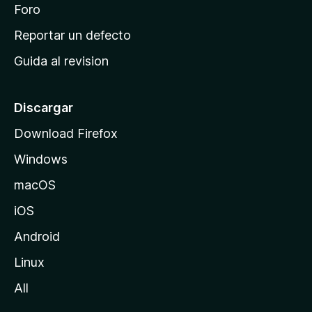
n
Foro
i
o
c
Reportar un defecto
n
i
e
Guida al revision
p
s
a
l
Discargar
d
Download Firefox
e
Windows
M
o
macOS
z
iOS
i
l
Android
l
Linux
a
All