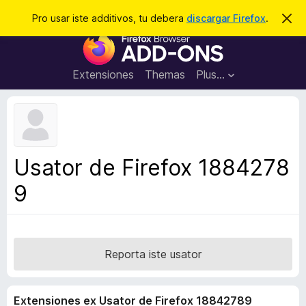
C
Aperir session
Pro usar iste additivos, tu debera
discargar Firefox
.
D
i
e
A
m
r
i
d
t
c
d
t
Extensiones
Themas
Plus…
a
e
i
i
r
t
s
t
i
e
v
n
o
o
Usator de Firefox 1884278
t
s
a
9
d
e
l
n
a
Reporta iste usator
v
i
Extensiones ex Usator de Firefox 18842789
g