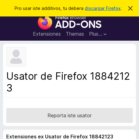
C
Aperir session
Pro usar iste additivos, tu debera
discargar Firefox
.
D
i
e
A
m
r
i
d
t
c
d
t
Extensiones
Themas
Plus…
a
e
i
i
r
t
s
t
i
e
v
n
o
o
Usator de Firefox 1884212
t
s
a
3
d
e
l
n
a
Reporta iste usator
v
i
Extensiones ex Usator de Firefox 18842123
g