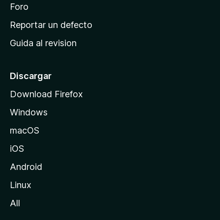
n
Foro
i
o
c
Reportar un defecto
n
i
e
Guida al revision
p
s
a
l
Discargar
d
Download Firefox
e
Windows
M
o
macOS
z
iOS
i
l
Android
l
Linux
a
All