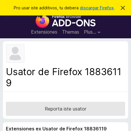
C
Aperir session
Pro usar iste additivos, tu debera
discargar Firefox
.
D
i
e
A
m
r
i
d
t
c
d
t
Extensiones
Themas
Plus…
a
e
i
i
r
t
s
t
i
e
v
n
o
o
Usator de Firefox 1883611
t
s
a
9
d
e
l
n
a
Reporta iste usator
v
i
Extensiones ex Usator de Firefox 18836119
g