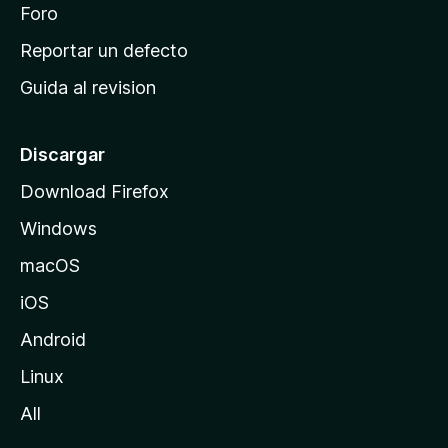
n
Foro
i
o
c
Reportar un defecto
n
i
e
Guida al revision
p
s
a
l
Discargar
d
Download Firefox
e
Windows
M
o
macOS
z
iOS
i
l
Android
l
Linux
a
All