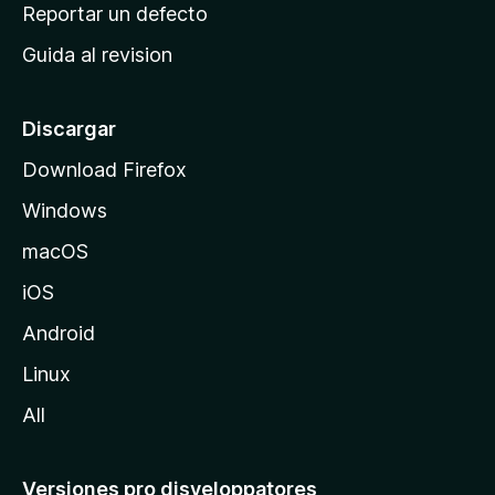
c
Reportar un defecto
n
i
e
Guida al revision
p
s
a
l
Discargar
d
Download Firefox
e
Windows
M
o
macOS
z
iOS
i
l
Android
l
Linux
a
All
Versiones pro disveloppatores