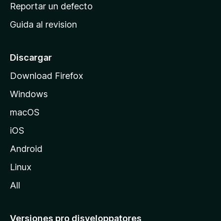
c
Reportar un defecto
n
i
e
Guida al revision
p
s
a
l
Discargar
d
Download Firefox
e
Windows
M
o
macOS
z
iOS
i
l
Android
l
Linux
a
All
Versiones pro disveloppatores