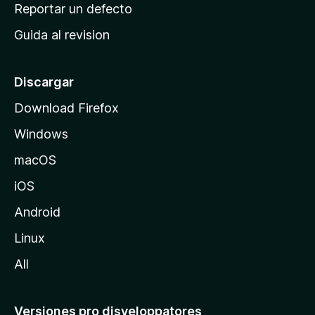
c
Reportar un defecto
n
i
e
Guida al revision
p
s
a
l
Discargar
d
Download Firefox
e
Windows
M
o
macOS
z
iOS
i
l
Android
l
Linux
a
All
Versiones pro disveloppatores