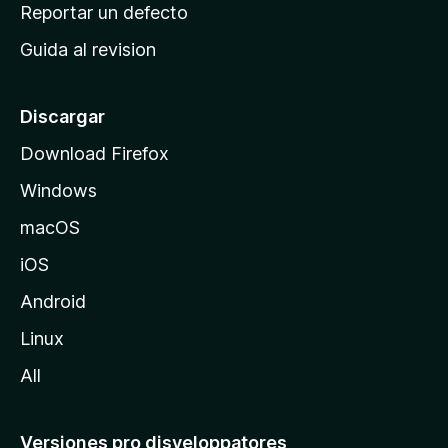
c
Reportar un defecto
n
i
e
Guida al revision
p
s
a
l
Discargar
d
Download Firefox
e
Windows
M
o
macOS
z
iOS
i
l
Android
l
Linux
a
All
Versiones pro disveloppatores