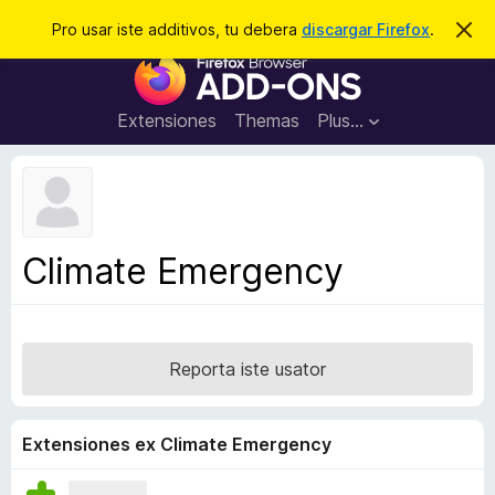
C
Aperir session
Pro usar iste additivos, tu debera
discargar Firefox
.
D
i
e
A
m
r
i
d
t
c
d
t
Extensiones
Themas
Plus…
a
e
i
i
r
t
s
t
i
e
v
n
o
o
Climate Emergency
t
s
a
d
e
l
Reporta iste usator
n
a
v
Extensiones ex Climate Emergency
i
g