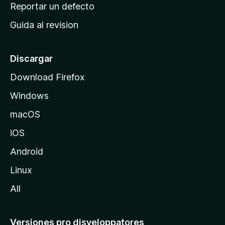
c
Reportar un defecto
n
i
e
Guida al revision
p
s
a
l
Discargar
d
Download Firefox
e
Windows
M
o
macOS
z
iOS
i
l
Android
l
Linux
a
All
Versiones pro disveloppatores