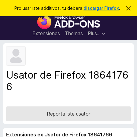
C
Aperir session
Pro usar iste additivos, tu debera
discargar Firefox
.
D
i
e
A
m
r
i
d
t
c
d
t
Extensiones
Themas
Plus…
a
e
i
i
r
t
s
t
i
e
v
n
o
o
Usator de Firefox 1864176
t
s
a
6
d
e
l
n
a
Reporta iste usator
v
i
Extensiones ex Usator de Firefox 18641766
g