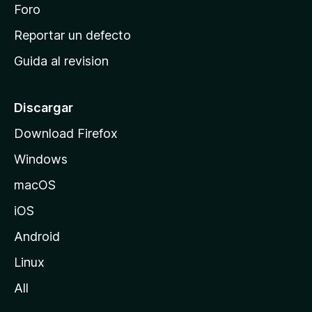
n
Foro
i
o
c
Reportar un defecto
n
i
e
Guida al revision
p
s
a
l
Discargar
d
Download Firefox
e
Windows
M
o
macOS
z
iOS
i
l
Android
l
Linux
a
All