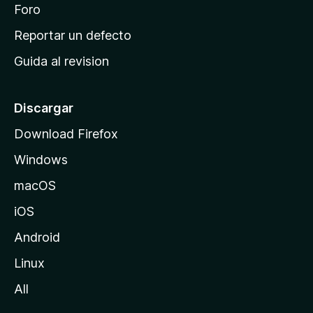
n
Foro
i
o
c
Reportar un defecto
n
i
e
Guida al revision
p
s
a
l
Discargar
d
Download Firefox
e
Windows
M
o
macOS
z
iOS
i
l
Android
l
Linux
a
All