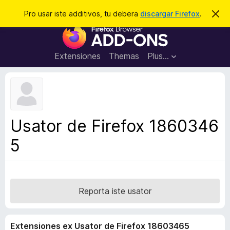
C
Aperir session
Pro usar iste additivos, tu debera
discargar Firefox
.
D
i
e
A
m
r
i
d
t
c
d
t
Extensiones
Themas
Plus…
a
e
i
i
r
t
s
t
i
e
v
n
o
o
Usator de Firefox 1860346
t
s
a
5
d
e
l
n
a
Reporta iste usator
v
i
Extensiones ex Usator de Firefox 18603465
g