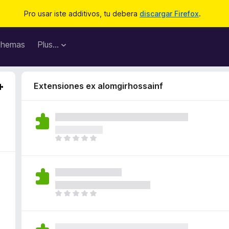
Pro usar iste additivos, tu debera
discargar Firefox
.
hemas
Plus…
Extensiones ex alomgirhossainf
I
l
h
a
n
o
I
n
l
h
h
a
a