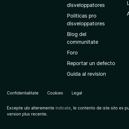
p
disveloppatores
r
A
Politicas pro
i
disveloppatores
n
Blog del
c
communitate
i
p
Foro
a
Reportar un defecto
l
Guida al revision
d
e
M
Confidentialitate
Cookies
Legal
o
z
Excepte ubi alteremente
indicate
, le contento de iste sito es p
i
version plus recente.
l