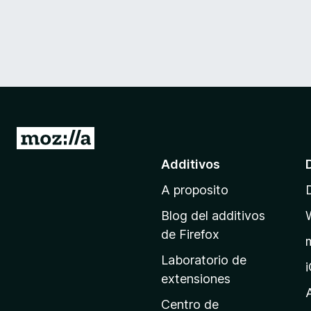
I
r
Additivos
a
A proposito
l
p
Blog del additivos
a
de Firefox
g
Laboratorio de
i
extensiones
n
a
Centro de