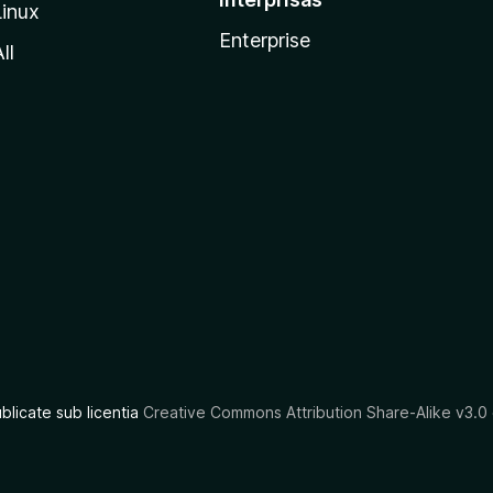
Linux
Enterprise
ll
ublicate sub licentia
Creative Commons Attribution Share-Alike v3.0