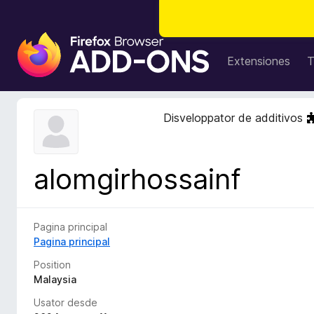
A
d
Extensiones
T
d
i
t
Disveloppator de additivos
i
v
o
alomgirhossainf
s
d
e
l
Pagina principal
n
Pagina principal
a
Position
v
Malaysia
i
Usator desde
g