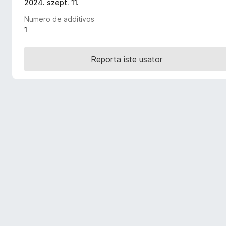
2024. szept. 11.
a
Numero de additivos
t
1
o
r
F
Reporta iste usator
i
r
e
f
o
x