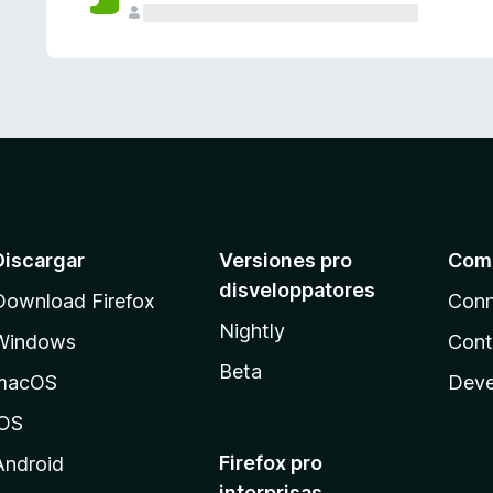
e
s
Discargar
Versiones pro
Com
disveloppatores
Download Firefox
Conn
Nightly
Windows
Cont
Beta
macOS
Deve
iOS
Firefox pro
Android
interprisas