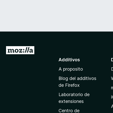
I
r
Additivos
a
A proposito
l
p
Blog del additivos
a
de Firefox
g
Laboratorio de
i
extensiones
n
a
Centro de