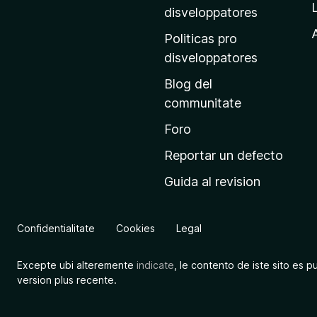
p
disveloppatores
r
A
Politicas pro
i
disveloppatores
n
Blog del
c
communitate
i
p
Foro
a
Reportar un defecto
l
Guida al revision
d
e
M
Confidentialitate
Cookies
Legal
o
z
Excepte ubi alteremente
indicate
, le contento de iste sito es p
i
version plus recente.
l