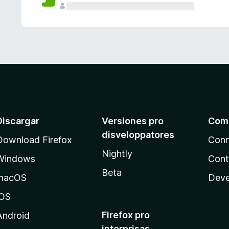
e
s
Discargar
Versiones pro
Com
disveloppatores
Download Firefox
Conn
Nightly
Windows
Cont
Beta
macOS
Deve
iOS
Firefox pro
Android
interprisas