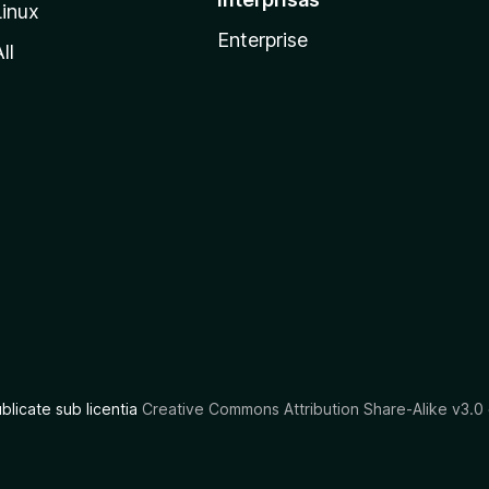
Linux
Enterprise
ll
ublicate sub licentia
Creative Commons Attribution Share-Alike v3.0