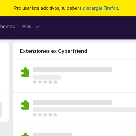
Pro usar iste additivos, tu debera
discargar Firefox
.
hemas
Plus…
Extensiones ex Cyberfriend
I
l
h
a
n
o
I
n
l
h
h
a
a