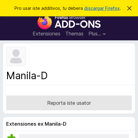
C
Aperir session
Pro usar iste additivos, tu debera
discargar Firefox
.
D
i
e
A
m
r
i
d
t
c
d
t
Extensiones
Themas
Plus…
a
e
i
i
r
t
s
t
i
e
v
n
o
o
Manila-D
t
s
a
d
e
l
Reporta iste usator
n
a
v
Extensiones ex Manila-D
i
g