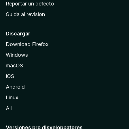
c
Reportar un defecto
n
i
e
Guida al revision
p
s
a
l
Discargar
d
Download Firefox
e
Windows
M
o
macOS
z
iOS
i
l
Android
l
Linux
a
All
Versiones pro disveloppatores