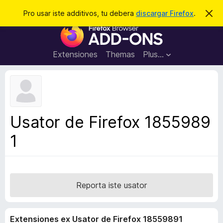
C
Aperir session
Pro usar iste additivos, tu debera
discargar Firefox
.
D
i
e
A
m
r
i
d
t
c
d
t
Extensiones
Themas
Plus…
a
e
i
i
r
t
s
t
i
e
v
n
o
o
Usator de Firefox 1855989
t
s
a
1
d
e
l
n
a
Reporta iste usator
v
i
Extensiones ex Usator de Firefox 18559891
g