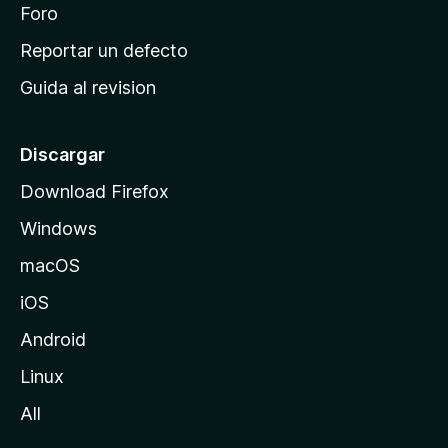
n
Foro
i
o
c
Reportar un defecto
n
i
e
Guida al revision
p
s
a
l
Discargar
d
Download Firefox
e
Windows
M
o
macOS
z
iOS
i
l
Android
l
Linux
a
All