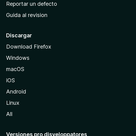
c
Reportar un defecto
n
i
e
Guida al revision
p
s
a
l
Discargar
d
Download Firefox
e
Windows
M
o
macOS
z
iOS
i
l
Android
l
Linux
a
All
Versiones pro disveloppatores