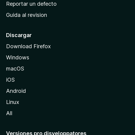
c
Reportar un defecto
n
i
e
Guida al revision
p
s
a
l
Discargar
d
Download Firefox
e
Windows
M
o
macOS
z
iOS
i
l
Android
l
Linux
a
All
Versiones pro disveloppatores