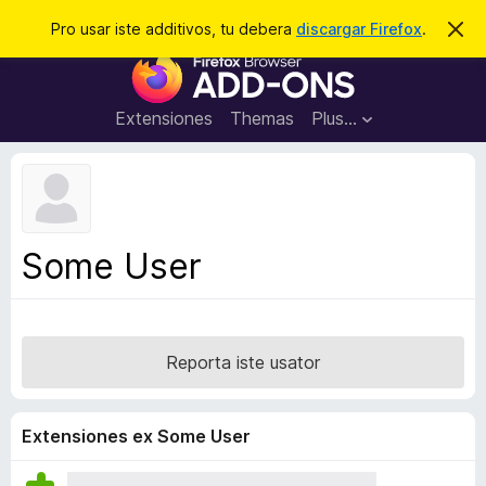
C
Aperir session
Pro usar iste additivos, tu debera
discargar Firefox
.
D
i
e
A
m
r
i
d
t
c
d
t
Extensiones
Themas
Plus…
a
e
i
i
r
t
s
t
i
e
v
n
o
o
Some User
t
s
a
d
e
l
Reporta iste usator
n
a
v
Extensiones ex Some User
i
g