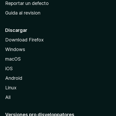
c
Reportar un defecto
n
i
e
Guida al revision
p
s
a
l
Discargar
d
Download Firefox
e
Windows
M
o
macOS
z
iOS
i
l
Android
l
Linux
a
All
Versiones pro disveloppatores