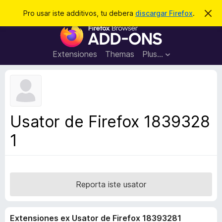
C
Aperir session
Pro usar iste additivos, tu debera
discargar Firefox
.
D
i
e
A
m
r
i
d
t
c
d
t
Extensiones
Themas
Plus…
a
e
i
i
r
t
s
t
i
e
v
n
o
o
Usator de Firefox 1839328
t
s
a
1
d
e
l
n
a
Reporta iste usator
v
i
Extensiones ex Usator de Firefox 18393281
g