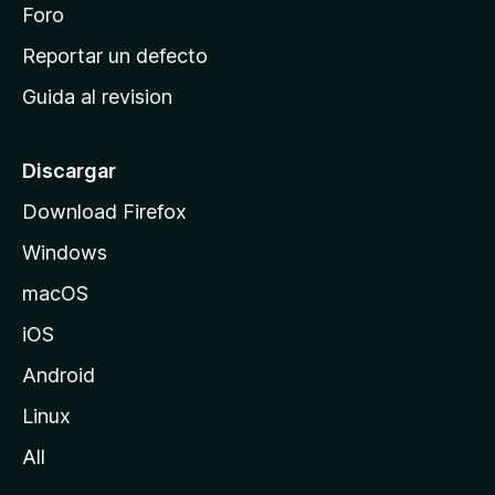
n
Foro
i
o
c
Reportar un defecto
n
i
e
Guida al revision
p
s
a
l
Discargar
d
Download Firefox
e
Windows
M
o
macOS
z
iOS
i
l
Android
l
Linux
a
All