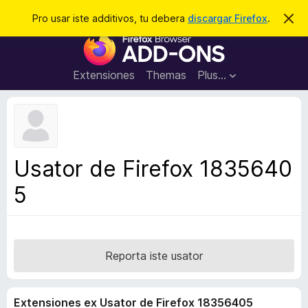
C
Aperir session
Pro usar iste additivos, tu debera
discargar Firefox
.
D
i
e
A
m
r
i
d
t
c
d
t
Extensiones
Themas
Plus…
a
e
i
i
r
t
s
t
i
e
v
n
o
o
Usator de Firefox 1835640
t
s
a
5
d
e
l
n
a
Reporta iste usator
v
i
Extensiones ex Usator de Firefox 18356405
g