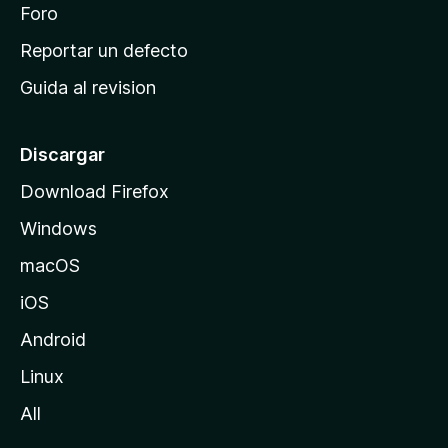
n
Foro
i
o
c
Reportar un defecto
n
i
e
Guida al revision
p
s
a
l
Discargar
d
Download Firefox
e
Windows
M
o
macOS
z
iOS
i
l
Android
l
Linux
a
All