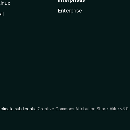
Linux
Enterprise
ll
ublicate sub licentia
Creative Commons Attribution Share-Alike v3.0