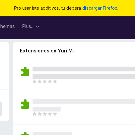
Pro usar iste additivos, tu debera
discargar Firefox
.
hemas
Plus…
Extensiones ex Yuri M.
I
l
h
a
n
o
I
n
l
h
h
a
a