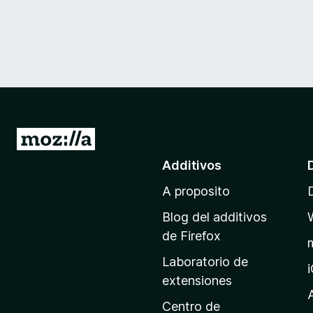
I
r
Additivos
a
A proposito
l
p
Blog del additivos
a
de Firefox
g
Laboratorio de
i
extensiones
n
a
Centro de