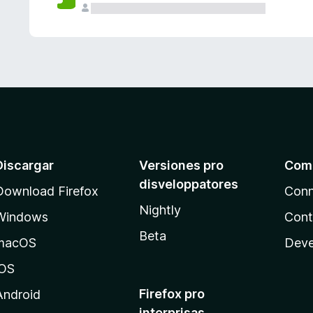
e
s
Discargar
Versiones pro
Com
disveloppatores
Download Firefox
Conn
Nightly
Windows
Cont
Beta
macOS
Deve
iOS
Firefox pro
Android
interprisas