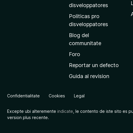
p
disveloppatores
r
A
Politicas pro
i
disveloppatores
n
Blog del
c
communitate
i
p
Foro
a
Reportar un defecto
l
Guida al revision
d
e
M
Confidentialitate
Cookies
Legal
o
z
Excepte ubi alteremente
indicate
, le contento de iste sito es p
i
version plus recente.
l