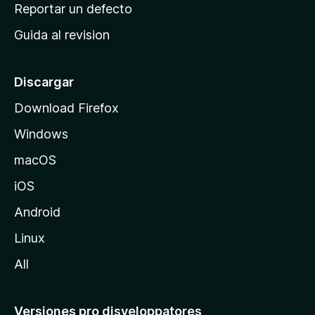
c
Reportar un defecto
n
i
e
Guida al revision
p
s
a
l
Discargar
d
Download Firefox
e
Windows
M
o
macOS
z
iOS
i
l
Android
l
Linux
a
All
Versiones pro disveloppatores