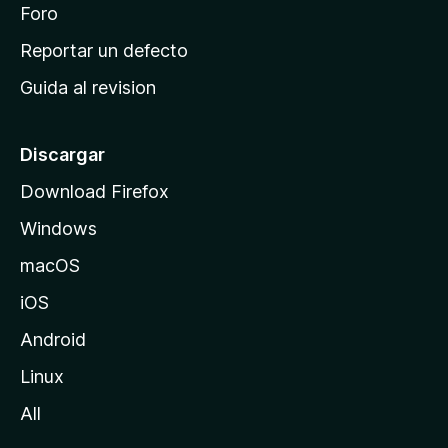
n
Foro
i
o
c
Reportar un defecto
n
i
e
Guida al revision
p
s
a
l
Discargar
d
Download Firefox
e
Windows
M
o
macOS
z
iOS
i
l
Android
l
Linux
a
All