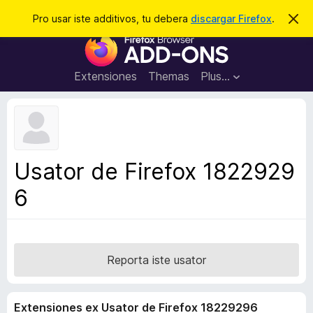
C
Aperir session
Pro usar iste additivos, tu debera
discargar Firefox
.
D
i
e
A
m
r
i
d
t
c
d
t
Extensiones
Themas
Plus…
a
e
i
i
r
t
s
t
i
e
v
n
o
o
Usator de Firefox 1822929
t
s
a
6
d
e
l
n
a
Reporta iste usator
v
i
Extensiones ex Usator de Firefox 18229296
g