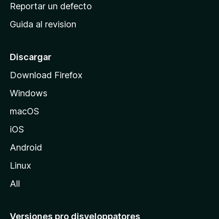
c
Reportar un defecto
n
i
e
Guida al revision
p
s
a
l
Discargar
d
Download Firefox
e
Windows
M
o
macOS
z
iOS
i
l
Android
l
Linux
a
All
Versiones pro disveloppatores