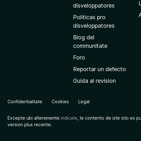
p
disveloppatores
r
A
Politicas pro
i
disveloppatores
n
Blog del
c
communitate
i
p
Foro
a
Reportar un defecto
l
Guida al revision
d
e
M
Confidentialitate
Cookies
Legal
o
z
Excepte ubi alteremente
indicate
, le contento de iste sito es p
i
version plus recente.
l