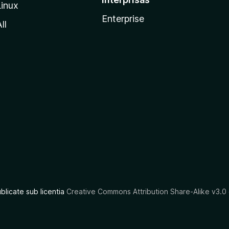
Linux
Enterprise
ll
ublicate sub licentia
Creative Commons Attribution Share-Alike v3.0