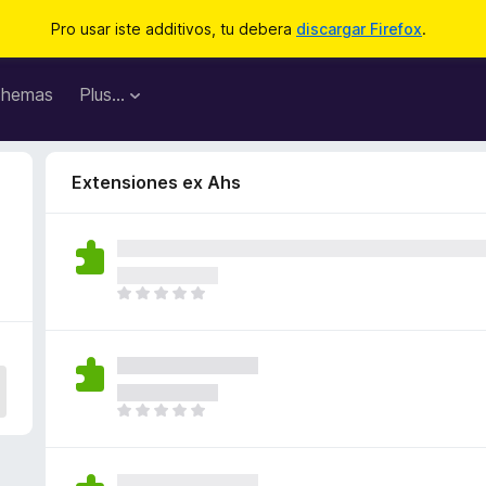
Pro usar iste additivos, tu debera
discargar Firefox
.
hemas
Plus…
Extensiones ex Ahs
I
l
h
a
n
o
I
n
l
h
h
a
a