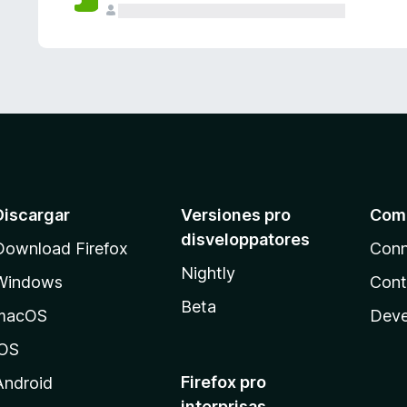
e
s
Discargar
Versiones pro
Com
disveloppatores
Download Firefox
Conn
Nightly
Windows
Cont
Beta
macOS
Deve
iOS
Firefox pro
Android
interprisas