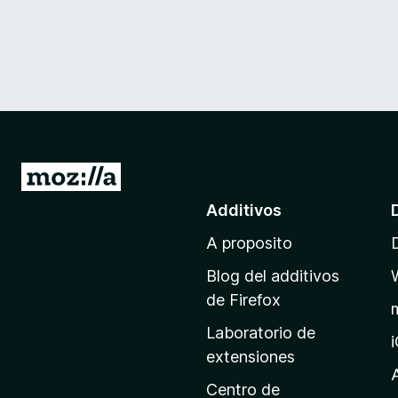
I
r
Additivos
a
A proposito
l
p
Blog del additivos
a
de Firefox
g
Laboratorio de
i
extensiones
n
a
Centro de