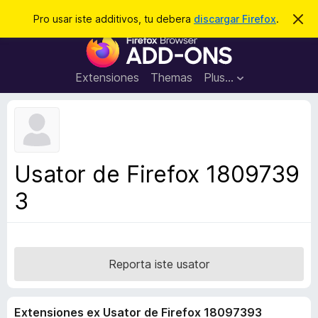
C
Aperir session
Pro usar iste additivos, tu debera
discargar Firefox
.
D
i
e
A
m
r
i
d
t
c
d
t
Extensiones
Themas
Plus…
a
e
i
i
r
t
s
t
i
e
v
n
o
o
Usator de Firefox 1809739
t
s
a
3
d
e
l
n
a
Reporta iste usator
v
i
Extensiones ex Usator de Firefox 18097393
g