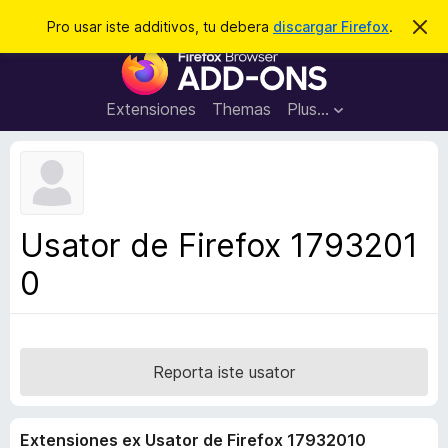
C
Aperir session
Pro usar iste additivos, tu debera
discargar Firefox
.
D
i
e
A
m
r
i
d
t
c
d
t
Extensiones
Themas
Plus…
a
e
i
i
r
t
s
t
i
e
v
n
o
o
Usator de Firefox 1793201
t
s
a
0
d
e
l
n
a
Reporta iste usator
v
i
Extensiones ex Usator de Firefox 17932010
g