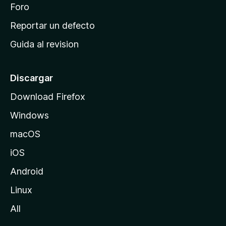
n
Foro
i
o
c
Reportar un defecto
n
i
e
Guida al revision
p
s
a
l
Discargar
d
Download Firefox
e
Windows
M
o
macOS
z
iOS
i
l
Android
l
Linux
a
All