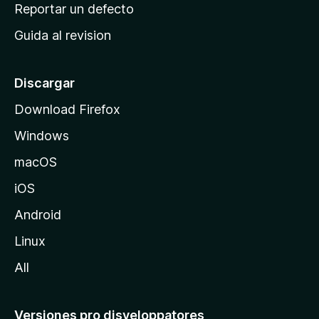
c
Reportar un defecto
n
i
e
Guida al revision
p
s
a
l
Discargar
d
Download Firefox
e
Windows
M
o
macOS
z
iOS
i
l
Android
l
Linux
a
All
Versiones pro disveloppatores